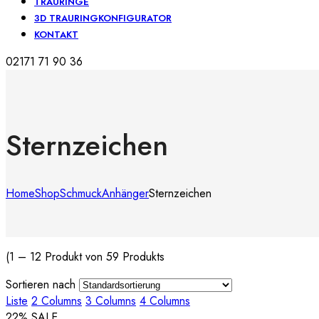
TRAURINGE
3D TRAURINGKONFIGURATOR
KONTAKT
02171 71 90 36
Sternzeichen
Home
Shop
Schmuck
Anhänger
Sternzeichen
(1 – 12 Produkt von 59 Produkts
Sortieren nach
Liste
2 Columns
3 Columns
4 Columns
22
% SALE