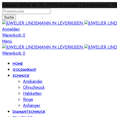
Adresse: Kölner Str. 52, 51379 Leverkusen | Kundenservice : 
Suche
Anmelden
Warenkorb
0
Menü
Warenkorb
0
HOME
GOLDANKAUF
SCHMUCK
Armbänder
Ohrschmuck
Halsketten
Ringe
Anhänger
DIAMANTSCHMUCK